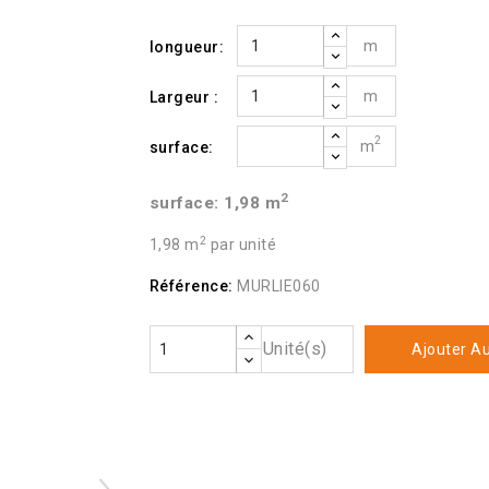
m
longueur:
m
Largeur :
2
m
surface:
2
surface:
1,98
m
2
1,98 m
par unité
Référence:
MURLIE060
Unité(s)
Ajouter Au