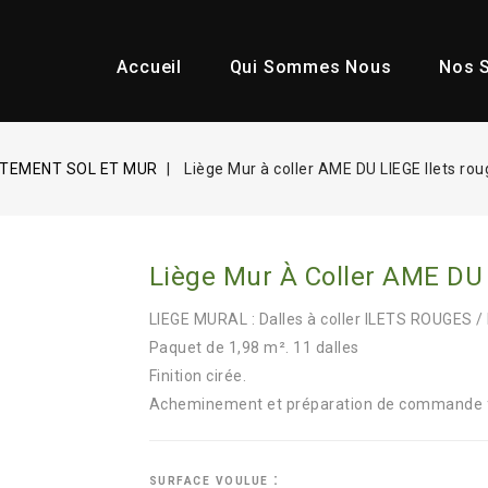
Accueil
Qui Sommes Nous
Nos S
TEMENT SOL ET MUR
Liège Mur à coller AME DU LIEGE Ilets r
Liège Mur À Coller AME DU
LIEGE MURAL : Dalles à coller ILETS ROUGES /
Paquet de 1,98 m². 11 dalles
Finition cirée.
Acheminement et préparation de commande f
surface voulue :