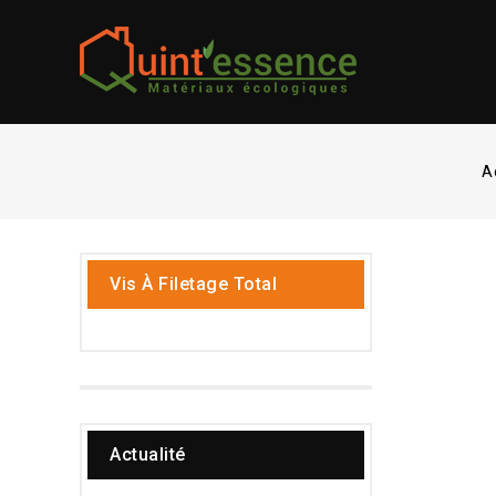
A
Vis À Filetage Total
Actualité