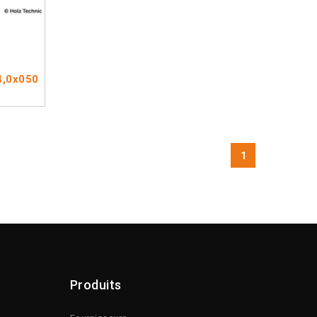
4,0x050
1
Produits