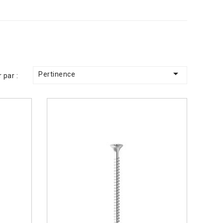

Pertinence
r par :