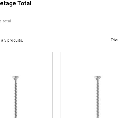
letage Total
e total
Trie
 y a 5 produits.