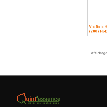
Vis Bois 
(200) Hol
Affichage 