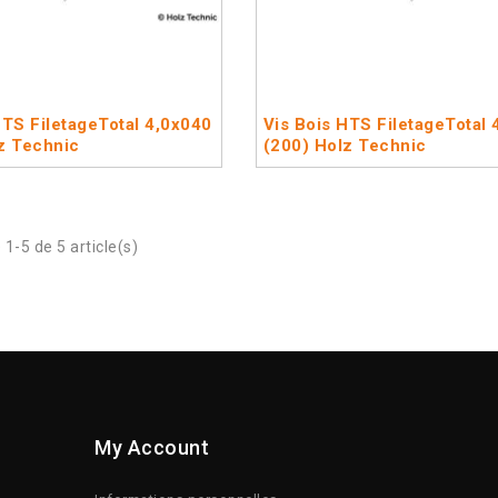
HTS FiletageTotal 4,0x040
Vis Bois HTS FiletageTotal 
z Technic
(200) Holz Technic
1-5 de 5 article(s)
My Account