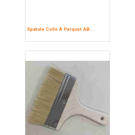
Spatule Colle À Parquet AB...