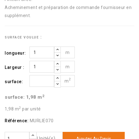
Acheminement et préparation de commande fournisseur en
supplément.
surface voulue :
m
longueur:
m
Largeur :
2
m
surface:
2
surface:
1,98
m
2
1,98 m
par unité
Référence:
MURLIE070
Unité(s)
Ajouter Au Devis