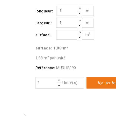
m
longueur:
m
Largeur :
2
m
surface:
2
surface:
1,98
m
2
1,98 m
par unité
Référence:
MURLIE090
Unité(s)
Ajouter Au