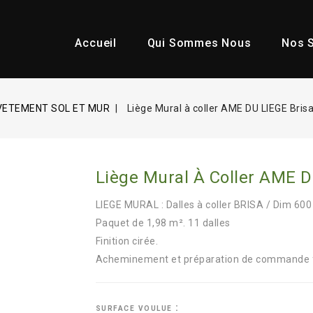
Accueil
Qui Sommes Nous
Nos S
VETEMENT SOL ET MUR
Liège Mural à coller AME DU LIEGE Bri
Liège Mural À Coller AME 
LIEGE MURAL : Dalles à coller BRISA / Dim 60
Paquet de 1,98 m². 11 dalles
Finition cirée.
Acheminement et préparation de commande f
surface voulue :