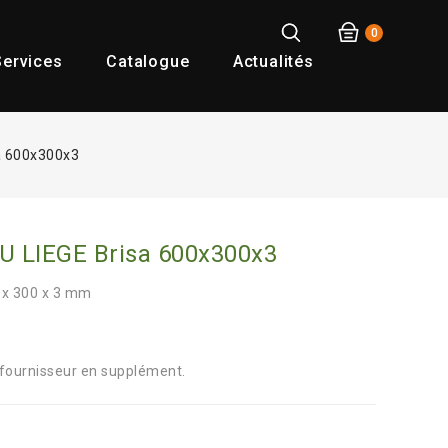
0
ervices
Catalogue
Actualités
sa 600x300x3
DU LIEGE Brisa 600x300x3
0 x 300 x 3 mm
ournisseur en supplément.