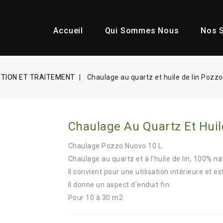
Accueil
Qui Sommes Nous
Nos S
NITION ET TRAITEMENT
Chaulage au quartz et huile de lin Pozz
Chaulage Au Quartz Et Huil
Chaulage Pozzo Nuovo 10 L.
Chaulage au quartz et à l'huile de lin, 100% nat
Il convient pour une utilisation intérieure et ex
Il donne un aspect d'enduit fin.
Pour 10 à 30 m2