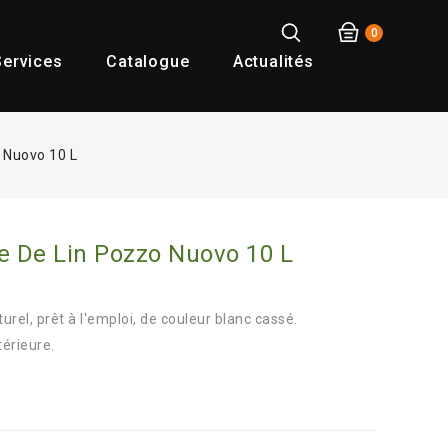
0
ervices
Catalogue
Actualités
o Nuovo 10 L
e De Lin Pozzo Nuovo 10 L
urel, prêt à l'emploi, de couleur blanc cassé.
térieure.