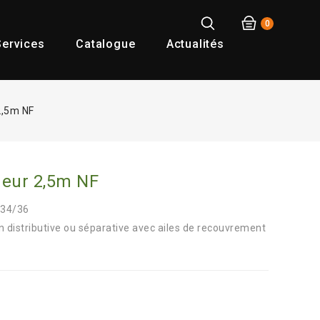
0
ervices
Catalogue
Actualités
,5m NF
eur 2,5m NF
 34/36
son distributive ou séparative avec ailes de recouvrement