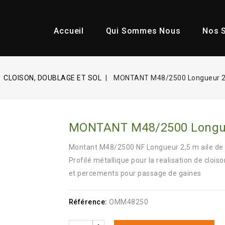
Accueil
Qui Sommes Nous
Nos S
CLOISON, DOUBLAGE ET SOL
MONTANT M48/2500 Longueur 2
MONTANT M48/2500 Longu
Montant M48/2500 NF Longueur 2,5 m aile de
Profilé métallique pour la realisation de cloi
et percements pour passage de gaines
Référence:
OMM48250