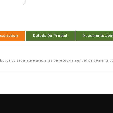
scription
Détails Du Produit
Documents Join
stributive ou séparative avec ailes de recouvrement et percements 